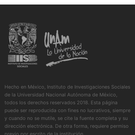
Hecho en México, Instituto de Investigaciones Sociales
de la Universidad Nacional Autónoma de México,
todos los derechos reservados 2018. Esta página
puede ser reproducida con fines no lucrativos, siempre
y cuando no se mutile, se cite la fuente completa y su
dirección electrónica. De otra forma, requiere permiso
previo por escrito de la institución.