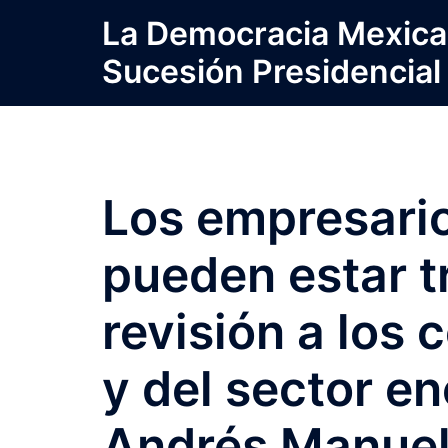
Saltar
La Democracia Mexica
al
Sucesión Presidencial
contenido
Los empresario
pueden estar t
revisión a los 
y del sector e
Andrés Manuel