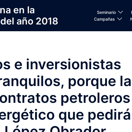
na en la
Seminario
 del año 2018
Campañas
s e inversionistas
ranquilos, porque la
contratos petroleros
nergético que pedirá
 López Obrador