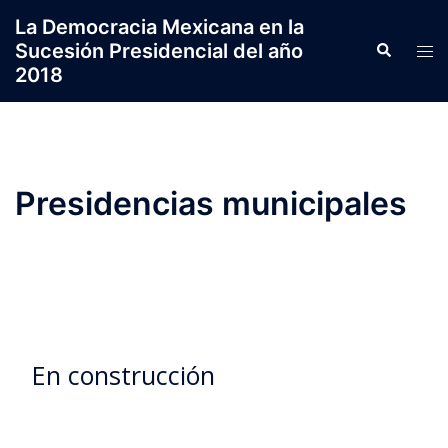
Saltar
La Democracia Mexicana en la
al
Sucesión Presidencial del año
Search
Tog
contenido
2018
men
Presidencias municipales
En construcción