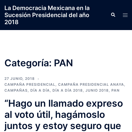
Saltar
La Democracia Mexicana en la
al
Sucesión Presidencial del año
Search
Tog
contenido
2018
men
Categoría:
PAN
27 JUNIO, 2018
CAMPAÑA PRESIDENCIAL
,
CAMPAÑA PRESIDENCIAL ANAYA
,
CAMPAÑAS
,
DÍA A DÍA
,
DÍA A DÍA 2018
,
JUNIO 2018
,
PAN
“Hago un llamado expreso
al voto útil, hagámoslo
juntos y estoy seguro que