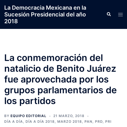
Saltar
La Democracia Mexicana en la
al
Sucesión Presidencial del año
Search
Tog
contenido
2018
men
La conmemoración del
natalicio de Benito Juárez
fue aprovechada por los
grupos parlamentarios de
los partidos
BY
EQUIPO EDITORIAL
21 MARZO, 2018
DÍA A DÍA
,
DÍA A DÍA 2018
,
MARZO 2018
,
PAN
,
PRD
,
PRI