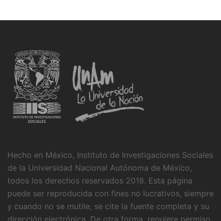
Hecho en México, Instituto de Investigaciones Sociales
de la Universidad Nacional Autónoma de México,
todos los derechos reservados 2018. Esta página
puede ser reproducida con fines no lucrativos, siempre
y cuando no se mutile, se cite la fuente completa y su
dirección electrónica. De otra forma, requiere permiso