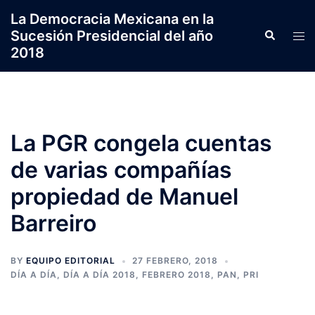
Saltar
La Democracia Mexicana en la
al
Sucesión Presidencial del año
Search
Tog
contenido
2018
men
La PGR congela cuentas
de varias compañías
propiedad de Manuel
Barreiro
BY
EQUIPO EDITORIAL
27 FEBRERO, 2018
DÍA A DÍA
,
DÍA A DÍA 2018
,
FEBRERO 2018
,
PAN
,
PRI