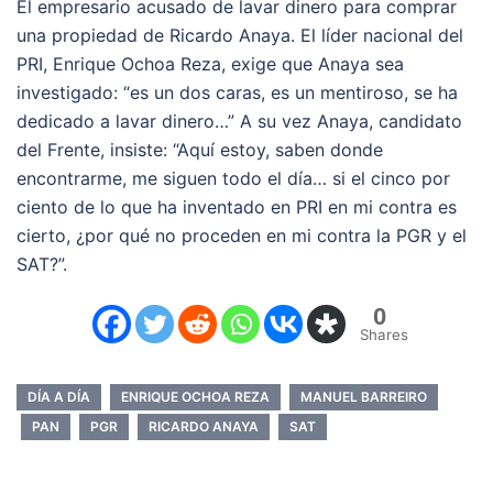
El empresario acusado de lavar dinero para comprar
una propiedad de Ricardo Anaya. El líder nacional del
PRI, Enrique Ochoa Reza, exige que Anaya sea
investigado: “es un dos caras, es un mentiroso, se ha
dedicado a lavar dinero…” A su vez Anaya, candidato
del Frente, insiste: “Aquí estoy, saben donde
encontrarme, me siguen todo el día… si el cinco por
ciento de lo que ha inventado en PRI en mi contra es
cierto, ¿por qué no proceden en mi contra la PGR y el
SAT?”.
0
Shares
DÍA A DÍA
ENRIQUE OCHOA REZA
MANUEL BARREIRO
PAN
PGR
RICARDO ANAYA
SAT