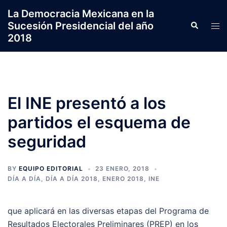
Saltar
La Democracia Mexicana en la
al
Sucesión Presidencial del año
Search
Tog
contenido
2018
men
El INE presentó a los
partidos el esquema de
seguridad
BY
EQUIPO EDITORIAL
23 ENERO, 2018
DÍA A DÍA
,
DÍA A DÍA 2018
,
ENERO 2018
,
INE
que aplicará en las diversas etapas del Programa de
Resultados Electorales Preliminares (PREP) en los