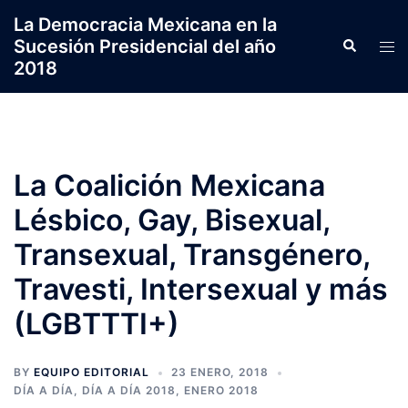
Saltar
La Democracia Mexicana en la
al
Sucesión Presidencial del año
Search
Tog
contenido
2018
men
La Coalición Mexicana
Lésbico, Gay, Bisexual,
Transexual, Transgénero,
Travesti, Intersexual y más
(LGBTTTI+)
BY
EQUIPO EDITORIAL
23 ENERO, 2018
DÍA A DÍA
,
DÍA A DÍA 2018
,
ENERO 2018