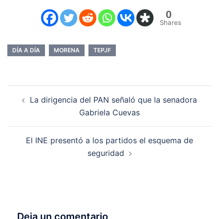
0
Shares
DÍA A DÍA
MORENA
TEPJF
Navegación
La dirigencia del PAN señaló que la senadora
de
Gabriela Cuevas
entradas
El INE presentó a los partidos el esquema de
seguridad
Deja un comentario