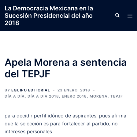
Saltar
La Democracia Mexicana en la
al
Sucesión Presidencial del año
Search
Tog
contenido
2018
men
Apela Morena a sentencia
del TEPJF
BY
EQUIPO EDITORIAL
23 ENERO, 2018
DÍA A DÍA
,
DÍA A DÍA 2018
,
ENERO 2018
,
MORENA
,
TEPJF
para decidir perfil idóneo de aspirantes, pues afirma
que la selección es para fortalecer al partido, no
intereses personales.