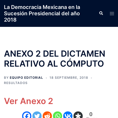
Saltar
La Democracia Mexicana en la
al
Sucesión Presidencial del año
Search
Tog
contenido
2018
men
ANEXO 2 DEL DICTAMEN
RELATIVO AL CÓMPUTO
BY
EQUIPO EDITORIAL
18 SEPTIEMBRE, 2018
RESULTADOS
Ver Anexo 2
0