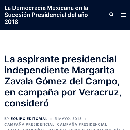
Saltar
La Democracia Mexicana en la
al
Sucesión Presidencial del año
Search
Tog
contenido
2018
men
La aspirante presidencial
independiente Margarita
Zavala Gómez del Campo,
en campaña por Veracruz,
consideró
BY
EQUIPO EDITORIAL
5 MAYO, 2018
CAMPAÑA PRESIDENCIAL
,
CAMPAÑA PRESIDENCIAL