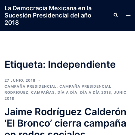
Saltar
La Democracia Mexicana en la
al
Sucesión Presidencial del año
Search
Tog
contenido
2018
men
Etiqueta:
Independiente
27 JUNIO, 2018
CAMPAÑA PRESIDENCIAL
,
CAMPAÑA PRESIDENCIAL
RODRIGUEZ
,
CAMPAÑAS
,
DÍA A DÍA
,
DÍA A DÍA 2018
,
JUNIO
2018
Jaime Rodríguez Calderón
‘El Bronco’ cierra campaña
en redes sociales