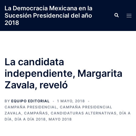
Saltar
La Democracia Mexicana en la
al
Sucesión Presidencial del año
Search
Tog
contenido
2018
men
La candidata
independiente, Margarita
Zavala, reveló
BY
EQUIPO EDITORIAL
1 MAYO, 2018
CAMPAÑA PRESIDENCIAL
,
CAMPAÑA PRESIDENCIAL
ZAVALA
,
CAMPAÑAS
,
CANDIDATURAS ALTERNATIVAS
,
DÍA A
DÍA
,
DÍA A DÍA 2018
,
MAYO 2018