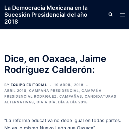
Saltar
La Democracia Mexicana en la
al
Sucesión Presidencial del año
Search
Tog
contenido
2018
men
Dice, en Oaxaca, Jaime
Rodríguez Calderón:
BY
EQUIPO EDITORIAL
19 ABRIL, 2018
ABRIL 2018
,
CAMPAÑA PRESIDENCIAL
,
CAMPAÑA
PRESIDENCIAL RODRIGUEZ
,
CAMPAÑAS
,
CANDIDATURAS
ALTERNATIVAS
,
DÍA A DÍA
,
DÍA A DÍA 2018
“La reforma educativa no debe igual en todas partes.
No es lo mismo Nuevo León que Oaxaca”