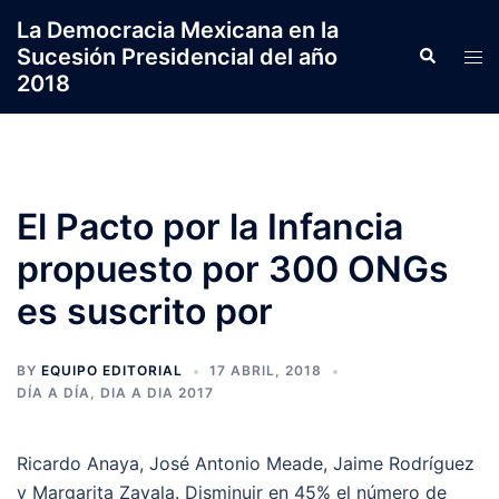
Saltar
La Democracia Mexicana en la
al
Sucesión Presidencial del año
Search
Tog
contenido
2018
men
El Pacto por la Infancia
propuesto por 300 ONGs
es suscrito por
BY
EQUIPO EDITORIAL
17 ABRIL, 2018
DÍA A DÍA
,
DIA A DIA 2017
Ricardo Anaya, José Antonio Meade, Jaime Rodríguez
y Margarita Zavala. Disminuir en 45% el número de