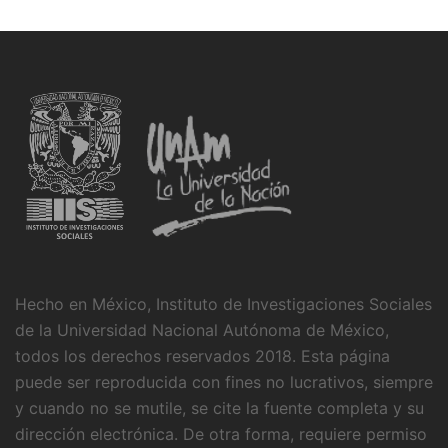
Hecho en México, Instituto de Investigaciones Sociales
de la Universidad Nacional Autónoma de México,
todos los derechos reservados 2018. Esta página
puede ser reproducida con fines no lucrativos, siempre
y cuando no se mutile, se cite la fuente completa y su
dirección electrónica. De otra forma, requiere permiso