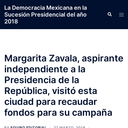
Saltar
La Democracia Mexicana en la
al
Sucesión Presidencial del año
Search
Tog
contenido
2018
men
Margarita Zavala, aspirante
independiente a la
Presidencia de la
República, visitó esta
ciudad para recaudar
fondos para su campaña
BY
EQUIPO EDITORIAL
22 MARZO, 2018