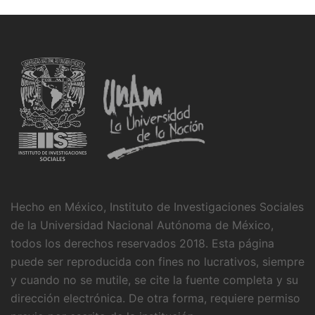
Hecho en México, Instituto de Investigaciones Sociales
de la Universidad Nacional Autónoma de México,
todos los derechos reservados 2018. Esta página
puede ser reproducida con fines no lucrativos, siempre
y cuando no se mutile, se cite la fuente completa y su
dirección electrónica. De otra forma, requiere permiso