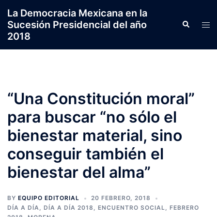
Saltar
La Democracia Mexicana en la
al
Sucesión Presidencial del año
Search
Tog
contenido
2018
men
“Una Constitución moral”
para buscar “no sólo el
bienestar material, sino
conseguir también el
bienestar del alma”
BY
EQUIPO EDITORIAL
20 FEBRERO, 2018
DÍA A DÍA
,
DÍA A DÍA 2018
,
ENCUENTRO SOCIAL
,
FEBRERO