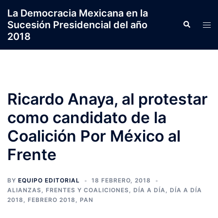
Saltar
La Democracia Mexicana en la
al
Sucesión Presidencial del año
Search
Tog
contenido
2018
men
Ricardo Anaya, al protestar
como candidato de la
Coalición Por México al
Frente
BY
EQUIPO EDITORIAL
18 FEBRERO, 2018
ALIANZAS, FRENTES Y COALICIONES
,
DÍA A DÍA
,
DÍA A DÍA
2018
,
FEBRERO 2018
,
PAN