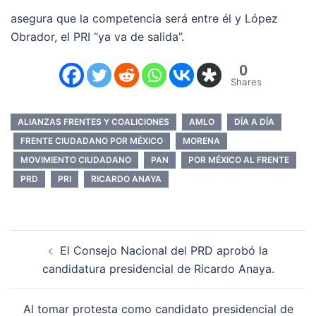
asegura que la competencia será entre él y López
Obrador, el PRI “ya va de salida”.
0
Shares
ALIANZAS FRENTES Y COALICIONES
AMLO
DÍA A DÍA
FRENTE CIUDADANO POR MÉXICO
MORENA
MOVIMIENTO CIUDADANO
PAN
POR MÉXICO AL FRENTE
PRD
PRI
RICARDO ANAYA
Navegación
El Consejo Nacional del PRD aprobó la
de
candidatura presidencial de Ricardo Anaya.
entradas
Al tomar protesta como candidato presidencial de