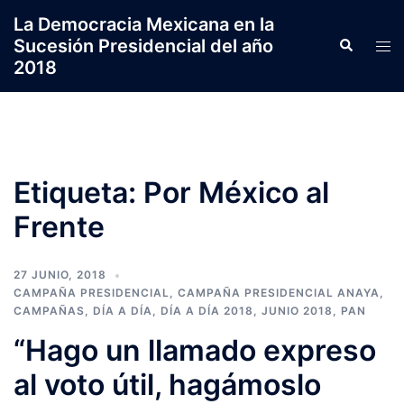
Saltar
La Democracia Mexicana en la
al
Sucesión Presidencial del año
Search
Tog
contenido
2018
men
Etiqueta:
Por México al
Frente
27 JUNIO, 2018
CAMPAÑA PRESIDENCIAL
,
CAMPAÑA PRESIDENCIAL ANAYA
,
CAMPAÑAS
,
DÍA A DÍA
,
DÍA A DÍA 2018
,
JUNIO 2018
,
PAN
“Hago un llamado expreso
al voto útil, hagámoslo