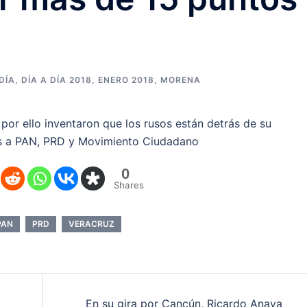
DÍA
,
DÍA A DÍA 2018
,
ENERO 2018
,
MORENA
 por ello inventaron que los rusos están detrás de su
tas a PAN, PRD y Movimiento Ciudadano
0
Shares
PAN
PRD
VERACRUZ
En su gira por Cancún, Ricardo Anaya