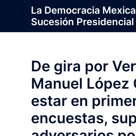
Saltar
La Democracia Mexica
al
Sucesión Presidencial
contenido
De gira por Ve
Manuel López 
estar en primer
encuestas, su
adversarios po