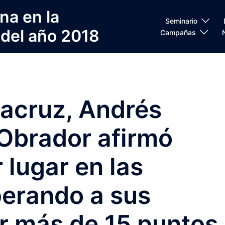
na en la
Seminario
 del año 2018
Campañas
racruz, Andrés
Obrador afirmó
 lugar en las
perando a sus
r más de 15 puntos