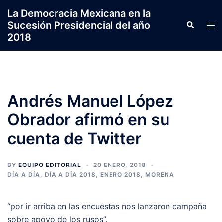
Saltar
La Democracia Mexicana en la
al
Sucesión Presidencial del año
Search
Tog
contenido
2018
men
Andrés Manuel López
Obrador afirmó en su
cuenta de Twitter
BY
EQUIPO EDITORIAL
20 ENERO, 2018
DÍA A DÍA
,
DÍA A DÍA 2018
,
ENERO 2018
,
MORENA
“por ir arriba en las encuestas nos lanzaron campaña
sobre apoyo de los rusos”.