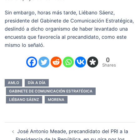
Sin embargo, horas más tarde, Liébano Sáenz,
presidente del Gabinete de Comunicación Estratégica,
deslindó a dicho organismo de haber levantado una
encuesta que favorecía al precandidato, como este
mismo lo señaló.
0
Shares
AMLO
DÍA A DÍA
GABINETE DE COMUNICACIÓN ESTRATÉGICA
LIÉBANO SÁENZ
MORENA
Navegación
José Antonio Meade, precandidato del PRI a la
de
Presidencia de la República, en su gira por los