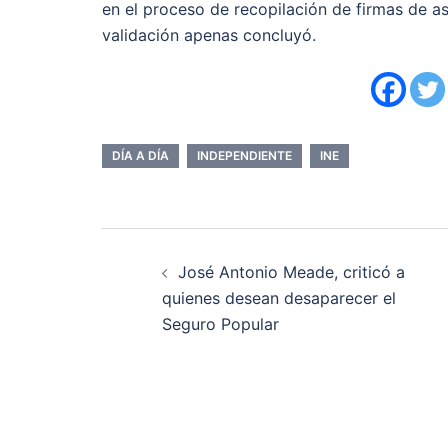
en el proceso de recopilación de firmas de a
validación apenas concluyó.
DÍA A DÍA
INDEPENDIENTE
INE
Navegación
José Antonio Meade, criticó a
de
quienes desean desaparecer el
Seguro Popular
entradas