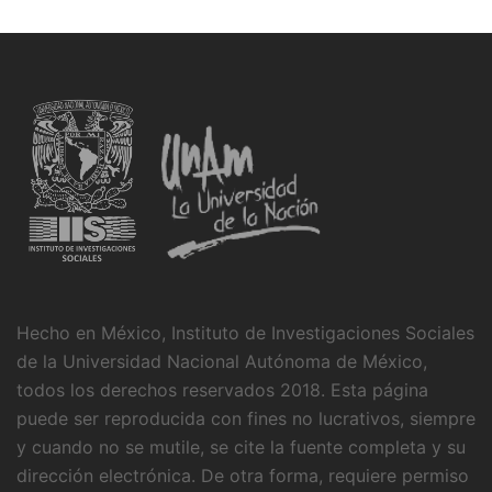
Hecho en México, Instituto de Investigaciones Sociales
de la Universidad Nacional Autónoma de México,
todos los derechos reservados 2018. Esta página
puede ser reproducida con fines no lucrativos, siempre
y cuando no se mutile, se cite la fuente completa y su
dirección electrónica. De otra forma, requiere permiso