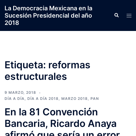
Saltar
La Democracia Mexicana en la
al
Sucesión Presidencial del año
Search
Tog
contenido
2018
men
Etiqueta:
reformas
estructurales
9 MARZO, 2018
DÍA A DÍA
,
DÍA A DÍA 2018
,
MARZO 2018
,
PAN
En la 81 Convención
Bancaria, Ricardo Anaya
afirmó que sería un error