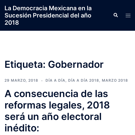
Saltar
La Democracia Mexicana en la
al
Sucesión Presidencial del año
Search
Tog
contenido
2018
men
Etiqueta:
Gobernador
29 MARZO, 2018
DÍA A DÍA
,
DÍA A DÍA 2018
,
MARZO 2018
A consecuencia de las
reformas legales, 2018
será un año electoral
inédito: