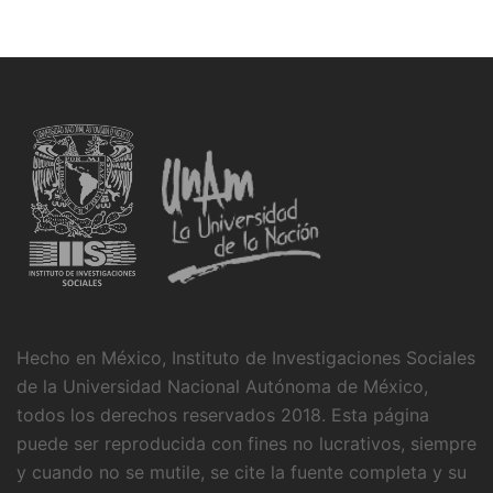
Hecho en México, Instituto de Investigaciones Sociales
de la Universidad Nacional Autónoma de México,
todos los derechos reservados 2018. Esta página
puede ser reproducida con fines no lucrativos, siempre
y cuando no se mutile, se cite la fuente completa y su