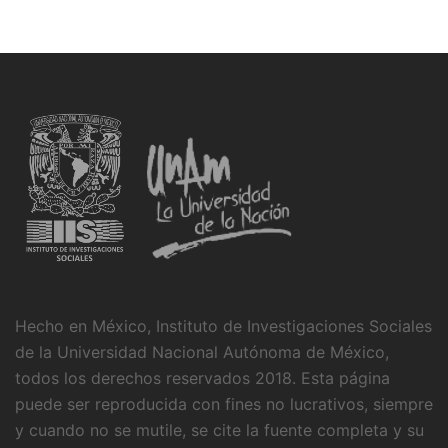
Hecho en México, Instituto de Investigaciones Sociales
de la Universidad Nacional Autónoma de México,
todos los derechos reservados 2018. Esta página
puede ser reproducida con fines no lucrativos, siempre
y cuando no se mutile, se cite la fuente completa y su