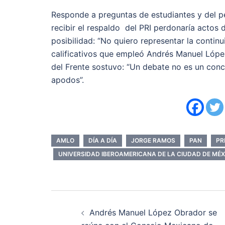
Responde a preguntas de estudiantes y del p
recibir el respaldo del PRI perdonaría actos
posibilidad: “No quiero representar la contin
calificativos que empleó Andrés Manuel Lópe
del Frente sostuvo: “Un debate no es un conc
apodos”.
AMLO
DÍA A DÍA
JORGE RAMOS
PAN
PR
UNIVERSIDAD IBEROAMERICANA DE LA CIUDAD DE MÉX
Navegación
Andrés Manuel López Obrador se