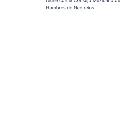
de
reúne con el Consejo Mexicano de
Hombres de Negocios.
entradas