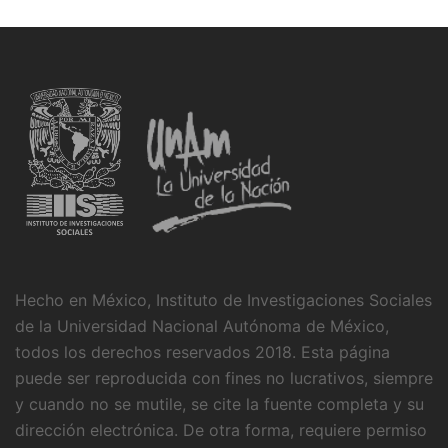
Hecho en México, Instituto de Investigaciones Sociales
de la Universidad Nacional Autónoma de México,
todos los derechos reservados 2018. Esta página
puede ser reproducida con fines no lucrativos, siempre
y cuando no se mutile, se cite la fuente completa y su
dirección electrónica. De otra forma, requiere permiso