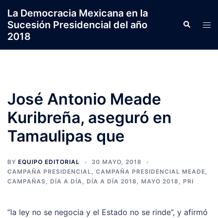
Saltar
La Democracia Mexicana en la
al
Sucesión Presidencial del año
Search
Tog
contenido
2018
men
José Antonio Meade
Kuribreña, aseguró en
Tamaulipas que
BY
EQUIPO EDITORIAL
30 MAYO, 2018
CAMPAÑA PRESIDENCIAL
,
CAMPAÑA PRESIDENCIAL MEADE
,
CAMPAÑAS
,
DÍA A DÍA
,
DÍA A DÍA 2018
,
MAYO 2018
,
PRI
“la ley no se negocia y el Estado no se rinde”, y afirmó