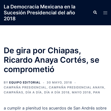
Saltar
La Democracia Mexicana en la
al
Sucesión Presidencial del año
Search
Tog
contenido
2018
men
De gira por Chiapas,
Ricardo Anaya Cortés, se
comprometió
BY
EQUIPO EDITORIAL
30 MAYO, 2018
CAMPAÑA PRESIDENCIAL
,
CAMPAÑA PRESIDENCIAL ANAYA
,
CAMPAÑAS
,
DÍA A DÍA
,
DÍA A DÍA 2018
,
MAYO 2018
,
PAN
a cumplir a plenitud los acuerdos de San Andrés sobre