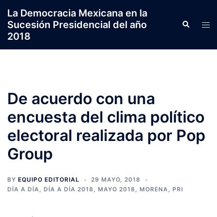
Saltar
La Democracia Mexicana en la
al
Sucesión Presidencial del año
Search
Tog
contenido
2018
men
De acuerdo con una
encuesta del clima político
electoral realizada por Pop
Group
BY
EQUIPO EDITORIAL
29 MAYO, 2018
DÍA A DÍA
,
DÍA A DÍA 2018
,
MAYO 2018
,
MORENA
,
PRI