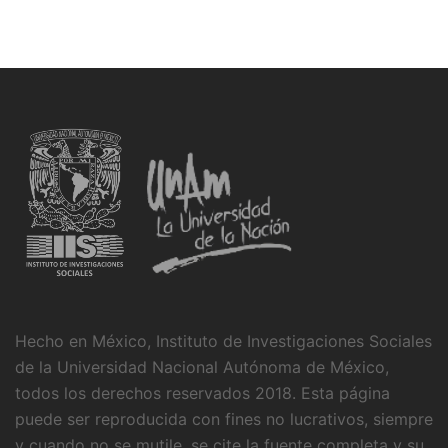
Hecho en México, Instituto de Investigaciones Sociales
de la Universidad Nacional Autónoma de México,
todos los derechos reservados 2018. Esta página
puede ser reproducida con fines no lucrativos, siempre
y cuando no se mutile, se cite la fuente completa y su