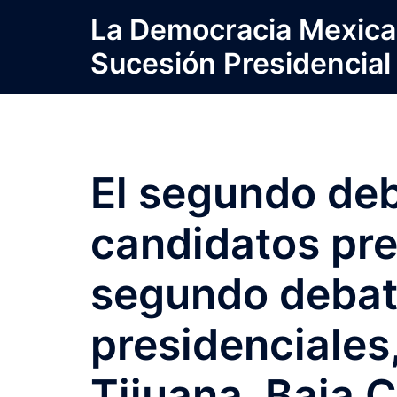
Saltar
La Democracia Mexica
al
Sucesión Presidencial
contenido
El segundo deb
candidatos pre
segundo debat
presidenciales
Tijuana, Baja C