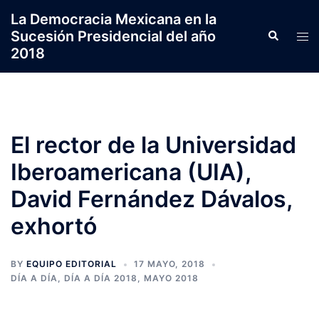
Saltar
La Democracia Mexicana en la
al
Sucesión Presidencial del año
Search
Tog
contenido
2018
men
El rector de la Universidad
Iberoamericana (UIA),
David Fernández Dávalos,
exhortó
BY
EQUIPO EDITORIAL
17 MAYO, 2018
DÍA A DÍA
,
DÍA A DÍA 2018
,
MAYO 2018