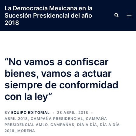
Saltar
La Democracia Mexicana en la
al
Sucesión Presidencial del año
Search
Tog
contenido
2018
men
“No vamos a confiscar
bienes, vamos a actuar
siempre de conformidad
con la ley”
BY
EQUIPO EDITORIAL
28 ABRIL, 2018
ABRIL 2018
,
CAMPAÑA PRESIDENCIAL
,
CAMPAÑA
PRESIDENCIAL AMLO
,
CAMPAÑAS
,
DÍA A DÍA
,
DÍA A DÍA
2018
,
MORENA