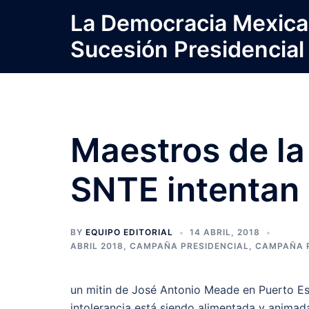
Saltar
La Democracia Mexica
al
Sucesión Presidencial
contenido
Maestros de la
SNTE intentan 
BY
EQUIPO EDITORIAL
14 ABRIL, 2018
ABRIL 2018
,
CAMPAÑA PRESIDENCIAL
,
CAMPAÑA P
un mitin de José Antonio Meade en Puerto Es
intolerancia está siendo alimentada y anima