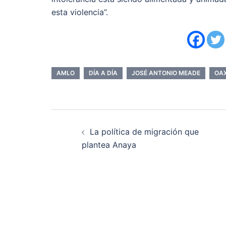
esta violencia”.
AMLO
DÍA A DÍA
JOSÉ ANTONIO MEADE
OA
Navegación
La política de migración que
de
plantea Anaya
entradas