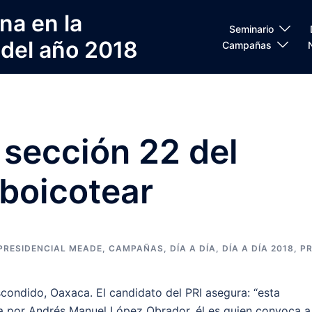
na en la
Seminario
 del año 2018
Campañas
 sección 22 del
boicotear
RESIDENCIAL MEADE
,
CAMPAÑAS
,
DÍA A DÍA
,
DÍA A DÍA 2018
,
PR
condido, Oaxaca. El candidato del PRI asegura: “esta
da por Andrés Manuel López Obrador, él es quien convoca a