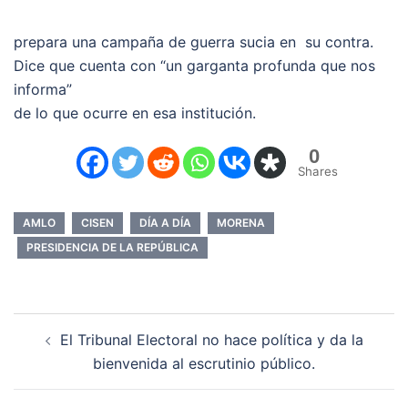
prepara una campaña de guerra sucia en su contra.
Dice que cuenta con “un garganta profunda que nos
informa”
de lo que ocurre en esa institución.
0
Shares
AMLO
CISEN
DÍA A DÍA
MORENA
PRESIDENCIA DE LA REPÚBLICA
Navegación
El Tribunal Electoral no hace política y da la
de
bienvenida al escrutinio público.
entradas