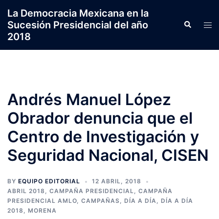
Saltar
La Democracia Mexicana en la
al
Sucesión Presidencial del año
Search
Tog
contenido
2018
men
Andrés Manuel López
Obrador denuncia que el
Centro de Investigación y
Seguridad Nacional, CISEN
BY
EQUIPO EDITORIAL
12 ABRIL, 2018
ABRIL 2018
,
CAMPAÑA PRESIDENCIAL
,
CAMPAÑA
PRESIDENCIAL AMLO
,
CAMPAÑAS
,
DÍA A DÍA
,
DÍA A DÍA
2018
,
MORENA