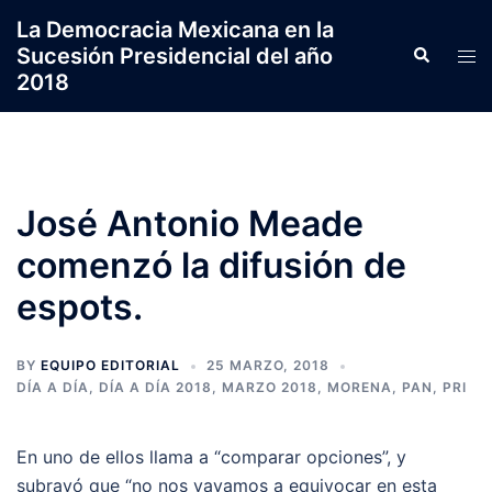
Saltar
La Democracia Mexicana en la
al
Sucesión Presidencial del año
Search
Tog
contenido
2018
men
José Antonio Meade
comenzó la difusión de
espots.
BY
EQUIPO EDITORIAL
25 MARZO, 2018
DÍA A DÍA
,
DÍA A DÍA 2018
,
MARZO 2018
,
MORENA
,
PAN
,
PRI
En uno de ellos llama a “comparar opciones”, y
subrayó que “no nos vayamos a equivocar en esta