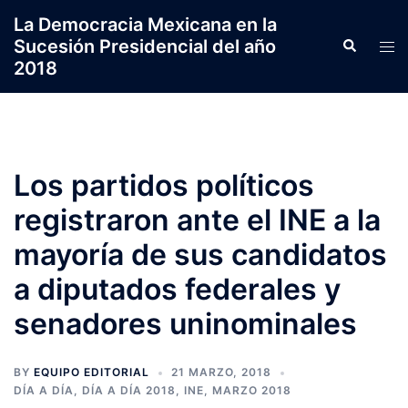
Saltar
La Democracia Mexicana en la
al
Sucesión Presidencial del año
Search
Tog
contenido
2018
men
Los partidos políticos
registraron ante el INE a la
mayoría de sus candidatos
a diputados federales y
senadores uninominales
BY
EQUIPO EDITORIAL
21 MARZO, 2018
DÍA A DÍA
,
DÍA A DÍA 2018
,
INE
,
MARZO 2018