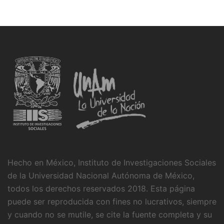
Hecho en México, Instituto de Investigaciones Sociales
de la Universidad Nacional Autónoma de México,
todos los derechos reservados 2018. Esta página
puede ser reproducida con fines no lucrativos, siempre
y cuando no se mutile, se cite la fuente completa y su