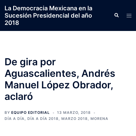
Saltar
La Democracia Mexicana en la
al
Sucesión Presidencial del año
Search
Tog
contenido
2018
men
De gira por
Aguascalientes, Andrés
Manuel López Obrador,
aclaró
BY
EQUIPO EDITORIAL
13 MARZO, 2018
DÍA A DÍA
,
DÍA A DÍA 2018
,
MARZO 2018
,
MORENA