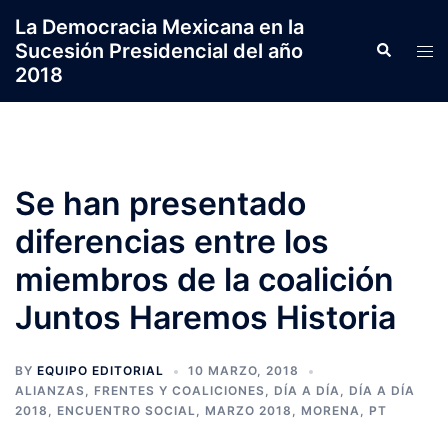
Saltar
La Democracia Mexicana en la
al
Sucesión Presidencial del año
Search
Tog
contenido
2018
men
Se han presentado
diferencias entre los
miembros de la coalición
Juntos Haremos Historia
BY
EQUIPO EDITORIAL
10 MARZO, 2018
ALIANZAS, FRENTES Y COALICIONES
,
DÍA A DÍA
,
DÍA A DÍA
2018
,
ENCUENTRO SOCIAL
,
MARZO 2018
,
MORENA
,
PT