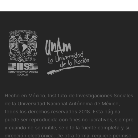
Hecho en México, Instituto de Investigaciones Sociales
de la Universidad Nacional Autónoma de México,
todos los derechos reservados 2018. Esta página
puede ser reproducida con fines no lucrativos, siempre
y cuando no se mutile, se cite la fuente completa y su
dirección electrónica. De otra forma, requiere permiso