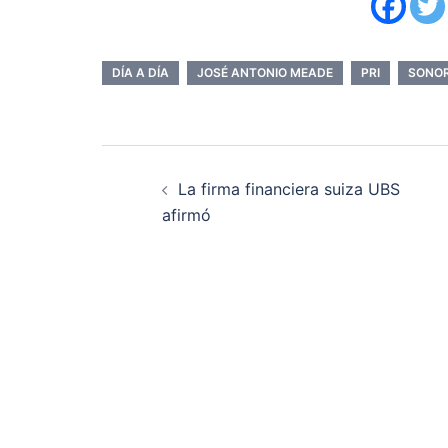
DÍA A DÍA
JOSÉ ANTONIO MEADE
PRI
SONO
Navegación
La firma financiera suiza UBS
de
afirmó
entradas