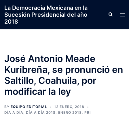
Saltar
La Democracia Mexicana en la
al
Sucesión Presidencial del año
Search
Tog
contenido
2018
men
José Antonio Meade
Kuribreña, se pronunció en
Saltillo, Coahuila, por
modificar la ley
BY
EQUIPO EDITORIAL
12 ENERO, 2018
DÍA A DÍA
,
DÍA A DÍA 2018
,
ENERO 2018
,
PRI