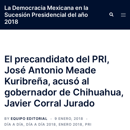
Saltar
La Democracia Mexicana en la
al
Sucesión Presidencial del año
Search
Tog
contenido
2018
men
El precandidato del PRI,
José Antonio Meade
Kuribreña, acusó al
gobernador de Chihuahua,
Javier Corral Jurado
BY
EQUIPO EDITORIAL
9 ENERO, 2018
DÍA A DÍA
,
DÍA A DÍA 2018
,
ENERO 2018
,
PRI