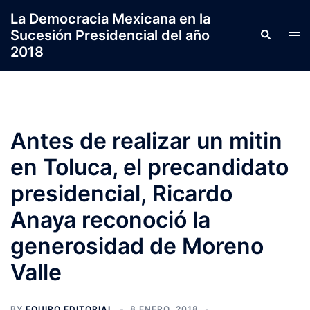
Saltar
La Democracia Mexicana en la
al
Sucesión Presidencial del año
Search
Tog
contenido
2018
men
Antes de realizar un mitin
en Toluca, el precandidato
presidencial, Ricardo
Anaya reconoció la
generosidad de Moreno
Valle
BY
EQUIPO EDITORIAL
8 ENERO, 2018