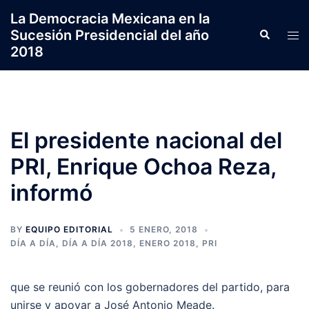
Saltar
La Democracia Mexicana en la
al
Sucesión Presidencial del año
Search
Tog
contenido
2018
men
El presidente nacional del
PRI, Enrique Ochoa Reza,
informó
BY
EQUIPO EDITORIAL
5 ENERO, 2018
DÍA A DÍA
,
DÍA A DÍA 2018
,
ENERO 2018
,
PRI
que se reunió con los gobernadores del partido, para
unirse y apoyar a José Antonio Meade.