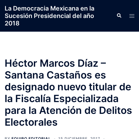
Saltar
La Democracia Mexicana en la
al
Sucesión Presidencial del año
Search
Tog
contenido
2018
men
Héctor Marcos Díaz –
Santana Castaños es
designado nuevo titular de
la Fiscalía Especializada
para la Atención de Delitos
Electorales
BY
EQUIPO EDITORIAL
15 DICIEMBRE, 2017