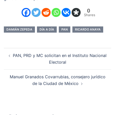
0
Shares
DAMIÁN ZEPEDA
DÍA A DÍA
PAN
RICARDO ANAYA
Navegación
PAN, PRD y MC solicitan en el Instituto Nacional
de
Electoral
entradas
Manuel Granados Covarrubias, consejero jurídico
de la Ciudad de México