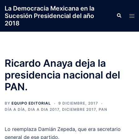
Saltar
La Democracia Mexicana en la
al
Sucesión Presidencial del año
Search
Tog
contenido
2018
men
Ricardo Anaya deja la
presidencia nacional del
PAN.
BY
EQUIPO EDITORIAL
9 DICIEMBRE, 2017
DÍA A DÍA
,
DIA A DIA 2017
,
DICIEMBRE 2017
,
PAN
Lo reemplaza Damián Zepeda, que era secretario
general de ese partido.