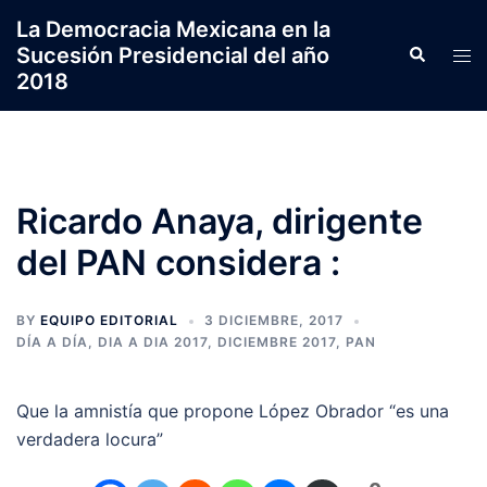
Saltar
La Democracia Mexicana en la
al
Sucesión Presidencial del año
Search
Tog
contenido
2018
men
Ricardo Anaya, dirigente
del PAN considera :
BY
EQUIPO EDITORIAL
3 DICIEMBRE, 2017
DÍA A DÍA
,
DIA A DIA 2017
,
DICIEMBRE 2017
,
PAN
Que la amnistía que propone López Obrador “es una
verdadera locura”