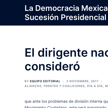
Saltar
La Democracia Mexica
al
Sucesión Presidencial
contenido
El dirigente na
consideró
BY
EQUIPO EDITORIAL
3 NOVIEMBRE, 2017
ALIANZAS, FRENTES Y COALICIONES
,
DÍA A DÍA
,
M
que ante los problemas de división interna q
Movimiento Ciudadano, este será marginado al