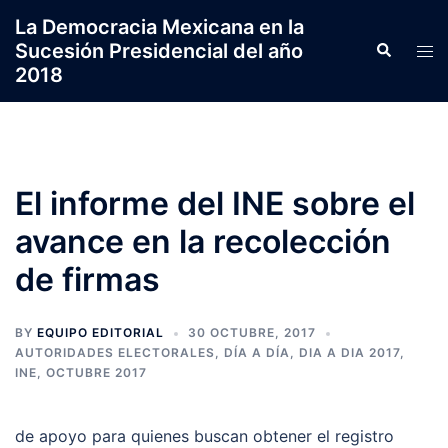
Saltar
La Democracia Mexicana en la
al
Sucesión Presidencial del año
Search
Tog
contenido
2018
men
El informe del INE sobre el
avance en la recolección
de firmas
BY
EQUIPO EDITORIAL
30 OCTUBRE, 2017
AUTORIDADES ELECTORALES
,
DÍA A DÍA
,
DIA A DIA 2017
,
INE
,
OCTUBRE 2017
de apoyo para quienes buscan obtener el registro